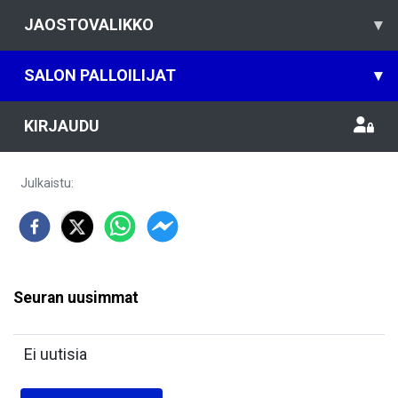
JAOSTOVALIKKO
▾
SALON PALLOILIJAT
▾
KIRJAUDU
Julkaistu
:
Seuran uusimmat
Ei uutisia