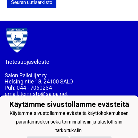
Seuran uutisarkisto
Tietosuojaseloste
Salon Palloilijat ry
Helsingintie 18, 24100 SALO
Puh: 044 - 7060234
email: toimisto@salpa.net
Käytämme sivustollamme evästeitä
LY 0139538-2
Käytämme sivustollamme evästeitä käyttökokemuksen
parantamiseksi sekä toiminnallisiin ja tilastollisiin
tarkoituksiin.