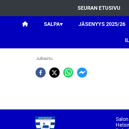
SEURAN ETUSIVU
SALPA
▾
JÄSENYYS 2025/26
I
Julkaistu
:
Salon 
Helsi