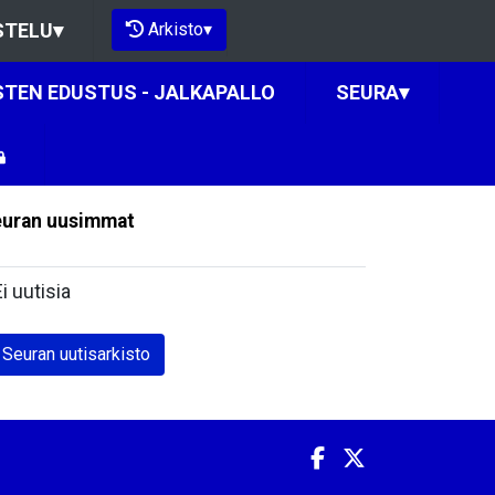
Arkisto
▾
STELU
▾
STEN EDUSTUS - JALKAPALLO
SEURA
▾
uran uusimmat
Ei uutisia
Seuran uutisarkisto