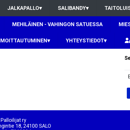
JALKAPALLO
▾
SALIBANDY
▾
TAITOLUI
MEHILÄINEN - VAHINGON SATUESSA
MIE
LMOITTAUTUMINEN
▾
YHTEYSTIEDOT
▾
Se
Palloilijat ry
ngintie 18, 24100 SALO