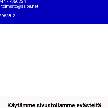
044 - 7060234
: toimisto@salpa.net
39538-2
Käytämme sivustollamme evästeitä