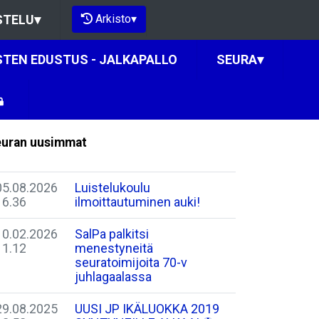
Arkisto
▾
STELU
▾
STEN EDUSTUS - JALKAPALLO
SEURA
▾
uran uusimmat
05.08.2026
Luistelukoulu
16.36
ilmoittautuminen auki!
10.02.2026
SalPa palkitsi
11.12
menestyneitä
seuratoimijoita 70-v
juhlagaalassa
29.08.2025
​UUSI JP IKÄLUOKKA 2019