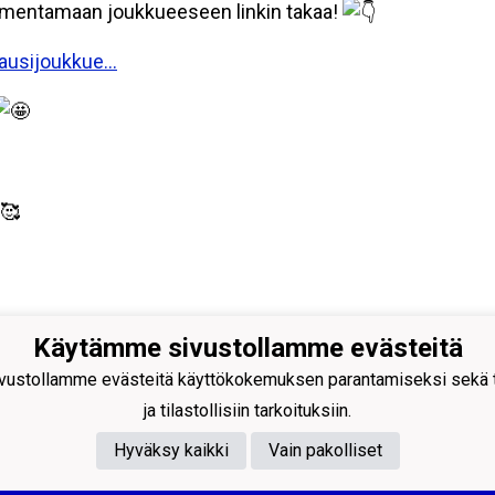
almentamaan joukkueeseen linkin takaa!
akausijoukkue…
Käytämme sivustollamme evästeitä
Palloilijat ry
ustollamme evästeitä käyttökokemuksen parantamiseksi sekä to
ngintie 18, 24100 SALO
044 - 7060234
ja tilastollisiin tarkoituksiin.
: toimisto@salpa.net
Hyväksy kaikki
Vain pakolliset
39538-2