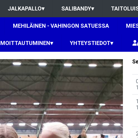
JALKAPALLO
▾
SALIBANDY
▾
TAITOLUI
MEHILÄINEN - VAHINGON SATUESSA
MIE
LMOITTAUTUMINEN
▾
YHTEYSTIEDOT
▾
Se