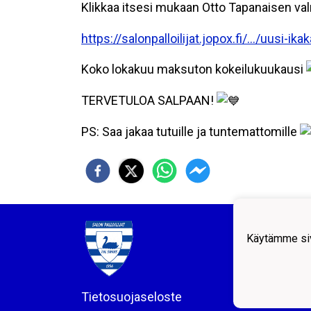
Klikkaa itsesi mukaan Otto Tapanaisen v
https://salonpalloilijat.jopox.fi/…/uusi-ik
Koko lokakuu maksuton kokeilukuukausi
TERVETULOA SALPAAN!
PS: Saa jakaa tutuille ja tuntemattomille
Salon 
Käytämme siv
Helsi
Puh: 
email
Tietosuojaseloste
LY 01