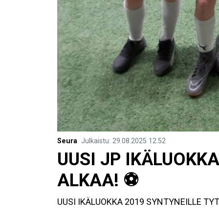
Seura
Julkaistu
:
29.08.2025
12.52
​UUSI JP IKÄLUOKK
ALKAA! ⚽️
UUSI IKÄLUOKKA 2019 SYNTYNEILLE TYT