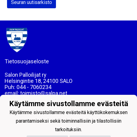
Seuran uutisarkisto
Tietosuojaseloste
Salon Palloilijat ry
Helsingintie 18, 24100 SALO
Puh: 044 - 7060234
email: toimisto@salpa.net
Käytämme sivustollamme evästeitä
LY 0139538-2
Käytämme sivustollamme evästeitä käyttökokemuksen
parantamiseksi sekä toiminnallisiin ja tilastollisiin
tarkoituksiin.