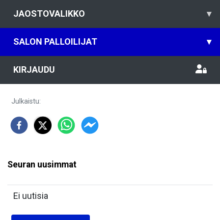
JAOSTOVALIKKO
▾
SALON PALLOILIJAT
▾
KIRJAUDU
Julkaistu
:
Seuran uusimmat
Ei uutisia