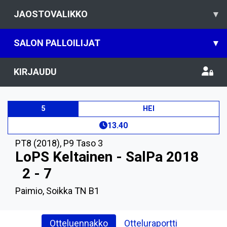
JAOSTOVALIKKO
▾
SALON PALLOILIJAT
▾
KIRJAUDU
5
HEI
13.40
PT8 (2018)
,
P9 Taso 3
LoPS Keltainen - SalPa 2018
2 - 7
Paimio, Soikka TN B1
Otteluennakko
Otteluraportti