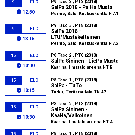
P9 Taso 3 , PT8 (2018)
9
ELO
SalPa 2018 - PaiHa Musta
12:50
Perniö, Salo. Keskuskenttä N A1
P9 Taso 3 , PT8 (2018)
9
ELO
SalPa 2018 -
LTU/Mustakeltainen
13:15
Perniö, Salo. Keskuskenttä N A2
P8 Taso 2 , PT8 (2018)
15
ELO
SalPa Sininen - LiePa Musta
10:00
Kaarina, Ilmatalo areena HT B
P8 Taso 1 , PT8 (2018)
15
ELO
SalPa - TuTo
10:15
Turku, Teräsrautela TN A2
P8 Taso 2 , PT8 (2018)
15
ELO
SalPa Sininen -
KaaNa/Valkoinen
10:30
Kaarina, Ilmatalo areena HT A
P8 Taso 1 , PT8 (2018)
15
ELO