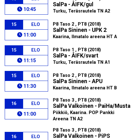
SalPa - ÅIFK/gul
10:45
Turku, Teräsrautela TN A2
P8 Taso 2 , PT8 (2018)
15
ELO
SalPa Sininen - UPK 2
11:00
Kaarina, Ilmatalo areena HT A
P8 Taso 1 , PT8 (2018)
15
ELO
SalPa - ÅIFK/svart
11:15
Turku, Teräsrautela TN A1
P8 Taso 2 , PT8 (2018)
15
ELO
SalPa Sininen - APU
11:30
Kaarina, Ilmatalo areena HT B
P8 Taso 3 , PT8 (2018)
16
ELO
SalPa Valkoinen - PaiHa/Musta
Piikkiö, Kaarina. POP Pankki
11:00
Areena TN A2
P8 Taso 3 , PT8 (2018)
SalPa Valkoinen - PiPS
16
ELO