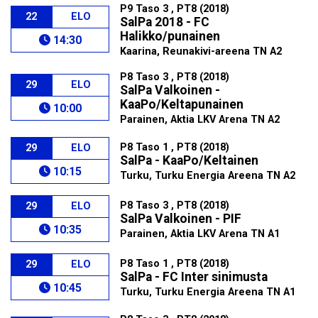
P9 Taso 3 , PT8 (2018)
22
ELO
SalPa 2018 - FC
Halikko/punainen
14:30
Kaarina, Reunakivi-areena TN A2
P8 Taso 3 , PT8 (2018)
29
ELO
SalPa Valkoinen -
KaaPo/Keltapunainen
10:00
Parainen, Aktia LKV Arena TN A2
P8 Taso 1 , PT8 (2018)
29
ELO
SalPa - KaaPo/Keltainen
10:15
Turku, Turku Energia Areena TN A2
P8 Taso 3 , PT8 (2018)
29
ELO
SalPa Valkoinen - PIF
10:35
Parainen, Aktia LKV Arena TN A1
P8 Taso 1 , PT8 (2018)
29
ELO
SalPa - FC Inter sinimusta
10:45
Turku, Turku Energia Areena TN A1