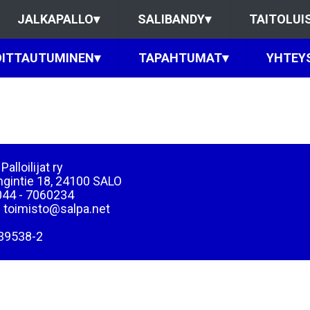
JALKAPALLO
▾
SALIBANDY
▾
TAITOLUI
OITTAUTUMINEN
▾
TAPAHTUMAT
▾
YHTEY
Palloilijat ry
ngintie 18, 24100 SALO
044 - 7060234
: toimisto@salpa.net
39538-2