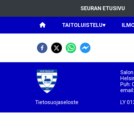
SEURAN ETUSIVU
TAITOLUISTELU
▾
ILM
Salon 
Helsi
Puh: 
email
Tietosuojaseloste
LY 01