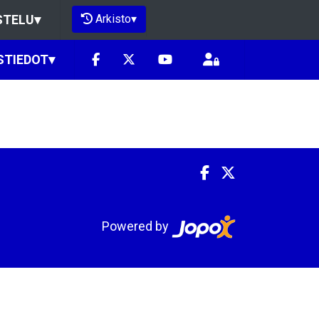
Arkisto
▾
STELU
▾
STIEDOT
▾
Powered by