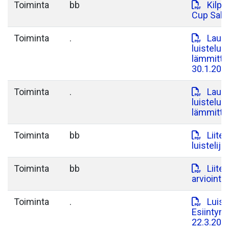
Toiminta
bb
Kilpa
Cup Salo 
Toiminta
.
Lauan
luisteluj
lämmittel
30.1.202
Toiminta
.
Lauan
luisteluj
lämmittel
Toiminta
bb
Liite
luistelija
Toiminta
bb
Liite
arviointi.
Toiminta
.
Luist
Esiintymi
22.3.202