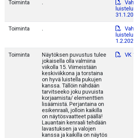
Toiminta
.
Vahvi
luisteluj
31.1.202
Toiminta
.
Vahvi
luisteluj
1.2.2026
Toiminta
Näytöksen puvustus tulee
VK 15
jokaisella olla valmiina
viikolla 15. Viimeistään
keskiviikkona ja torstaina
on hyvä luistella pukujen
kanssa. Tällöin nähdään
tarvitseeko joku puvuista
korjaamista/ elementtien
lisäämistä. Perjantaina on
esikenraali, jolloin kaikilla
on näytösvaatteet päällä!
Lauantain kenraali tehdään
lavastuksen ja valojen
kanssa ja kaikilla on näytös