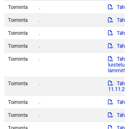
Toiminta
.
Tähti
Toiminta
.
Tähti
Toiminta
.
Tähti
Toiminta
.
Tähti
Toiminta
.
Tähti
luisteluj
lämmittel
Toiminta
.
Tähti
11.11.20
Toiminta
.
Tähti
Toiminta
.
Tähti
Toiminta
.
Tähti