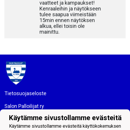
vaatteet ja kampaukset!
Kenraaleihin ja näytökseen
tulee saapua viimeistään
15min ennen näytöksen
alkua, ellei toisin ole
mainittu.
Tietosuojaseloste
Salon Palloilijat ry
Helsingintie 18, 24100 SALO
Käytämme sivustollamme evästeitä
Puh: 044 - 7060234
email: toimisto@salpa.net
Käytämme sivustollamme evästeitä käyttökokemuksen