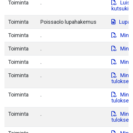
Toiminta
.
Luist
kutsukilp
Toiminta
Poissaolo lupahakemus
Lupa-
Toiminta
.
Minit
Toiminta
.
Minit
Toiminta
.
Minit
Toiminta
.
Minit
tulokset.
Toiminta
.
Minit
tulokset.
Toiminta
.
Minit
tulokset.