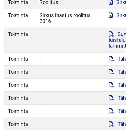
Toiminta
Roolitus
Sirkus
Toiminta
Sirkus ihastus roolitus
Sirku
2016
Toiminta
.
Sunnu
luisteluj
lämmittel
Toiminta
.
Tähti
Toiminta
.
Tähti
Toiminta
.
Tähti
Toiminta
.
Tähti
Toiminta
.
Tähti
Toiminta
.
Tähti