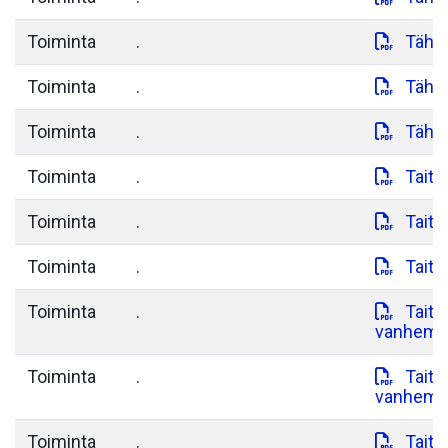
Toiminta
.
Tähti
Toiminta
.
Tähti
Toiminta
.
Tähti
Toiminta
.
Taita
Toiminta
.
Taita
Toiminta
.
Taita
Toiminta
.
Taita
vanhemma
Toiminta
.
Taita
vanhemma
Toiminta
.
Taita