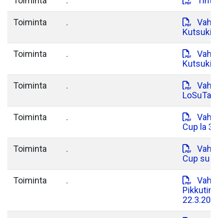
Toiminta
.
Tinti
Toiminta
.
Vahvi
Kutsukilp
Toiminta
.
Vahvi
Kutsukilp
Toiminta
.
Vahvi
LoSuTa C
Toiminta
.
Vahvi
Cup la 31
Toiminta
.
Vahvi
Cup su 1
Toiminta
.
Vahvi
Pikkutin
22.3.202