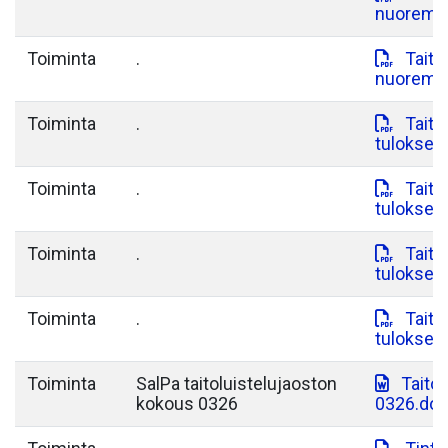
nuoremma
Toiminta
.
Taita
nuoremma
Toiminta
.
Taita
tulokset.
Toiminta
.
Taita
tulokset.
Toiminta
.
Taitaj
tulokset.
Toiminta
.
Taitaj
tulokset.
Toiminta
SalPa taitoluistelujaoston
Taito
kokous 0326
0326.do