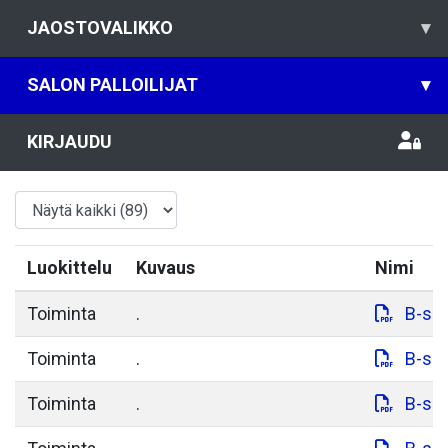
JAOSTOVALIKKO
▾
SALON PALLOILIJAT
▾
KIRJAUDU
Luokittelu
Kuvaus
Nimi
Toiminta
.
B-sil
Toiminta
.
B-sil
Toiminta
.
B-sil