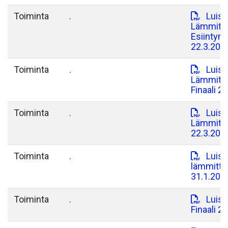
Toiminta
.
Luist
Lämmitte
Esiintymi
22.3.202
Toiminta
.
Luist
Lämmitte
Finaali 2
Toiminta
.
Luist
Lämmitte
22.3.202
Toiminta
.
Luist
lämmitte
31.1.2026
Toiminta
.
Luist
Finaali 2