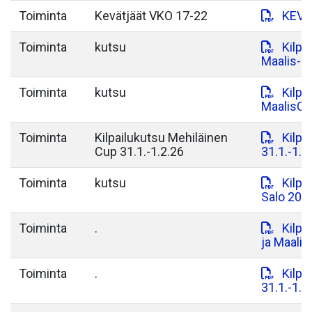
Toiminta
Kevätjäät VKO 17-22
KEVÄ
Toiminta
kutsu
Kilpa
Maalis-C
Toiminta
kutsu
Kilpa
MaalisCu
Toiminta
Kilpailukutsu Mehiläinen
Kilpa
Cup 31.1.-1.2.26
31.1.-1.2
Toiminta
kutsu
Kilpa
Salo 202
Toiminta
.
Kilpa
ja Maali
Toiminta
.
Kilpa
31.1.-1.2