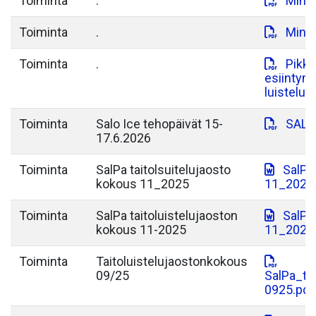
Toiminta
.
Minit
Toiminta
.
Minit
Toiminta
.
Pikku
esiintym
luisteluj
Toiminta
Salo Ice tehopäivät 15-
SALO
17.6.2026
Toiminta
SalPa taitolsuitelujaosto
SalPa
kokous 11_2025
11_2025
Toiminta
SalPa taitoluistelujaoston
SalPa
kokous 11-2025
11_2025
Toiminta
Taitoluistelujaostonkokous
09/25
SalPa_ta
0925.pdf