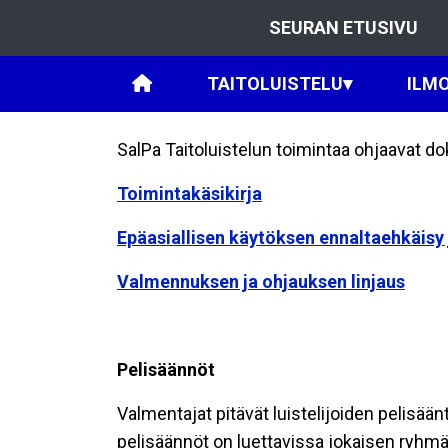
SEURAN ETUSIVU
TAITOLUISTELU
▾
ILM
SalPa Taitoluistelun toimintaa ohjaavat d
Toimintakäsikirja
Epäasiallisen käytöksen ennaltaehkäisy
Valmennuksen ja ohjauksen linjaus
Pelisäännöt
Valmentajat pitävät luistelijoiden pelisää
pelisäännöt on luettavissa jokaisen ryhmän