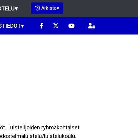
Arkisto
▾
STELU
▾
STIEDOT
▾
nöt. Luistelijoiden ryhmäkohtaiset
odostelmaluistelu/luistelukoulu.