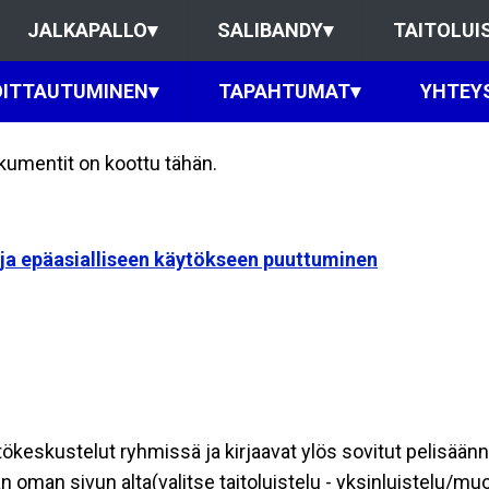
JALKAPALLO
▾
SALIBANDY
▾
TAITOLUI
OITTAUTUMINEN
▾
TAPAHTUMAT
▾
YHTEY
okumentit on koottu tähän.
 ja epäasialliseen käytökseen puuttuminen
ntökeskustelut ryhmissä ja kirjaavat ylös sovitut pelisään
 oman sivun alta(valitse taitoluistelu - yksinluistelu/mu