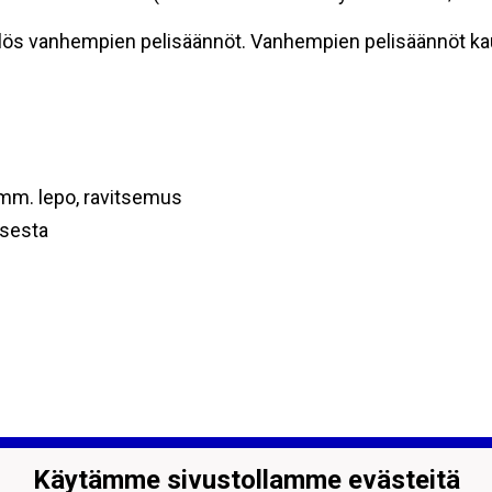
ylös vanhempien pelisäännöt. Vanhempien pelisäännöt ka
mm. lepo, ravitsemus
ksesta
Palloilijat ry
Käytämme sivustollamme evästeitä