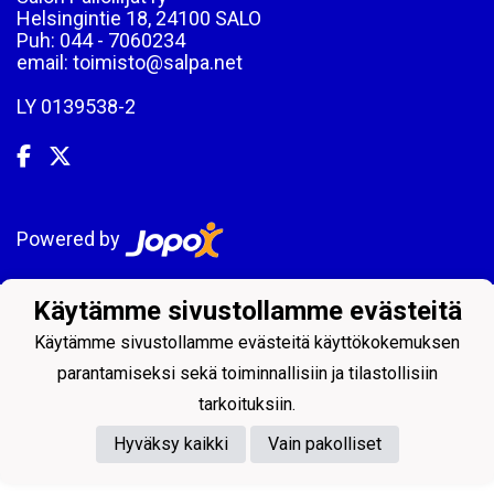
Helsingintie 18, 24100 SALO
Puh: 044 - 7060234
email: toimisto@salpa.net
LY 0139538-2
Powered by
Käytämme sivustollamme evästeitä
Käytämme sivustollamme evästeitä käyttökokemuksen
parantamiseksi sekä toiminnallisiin ja tilastollisiin
tarkoituksiin.
Hyväksy kaikki
Vain pakolliset