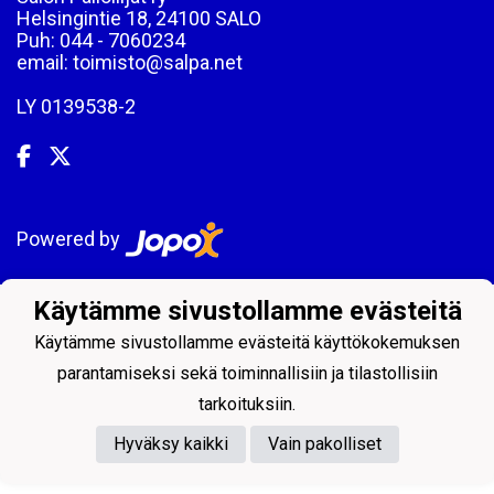
Helsingintie 18, 24100 SALO
Puh: 044 - 7060234
email: toimisto@salpa.net
LY 0139538-2
Powered by
Käytämme sivustollamme evästeitä
Käytämme sivustollamme evästeitä käyttökokemuksen
parantamiseksi sekä toiminnallisiin ja tilastollisiin
tarkoituksiin.
Hyväksy kaikki
Vain pakolliset