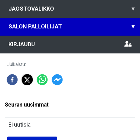
JAOSTOVALIKKO
▾
SALON PALLOILIJAT
▾
KIRJAUDU
Julkaistu
:
Seuran uusimmat
Ei uutisia