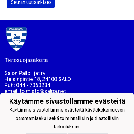
Seuran uutisarkisto
Tietosuojaseloste
Salon Palloilijat ry
Helsingintie 18, 24100 SALO
Puh: 044 - 7060234
email: toimisto@salpa.net
Käytämme sivustollamme evästeitä
LY 0139538-2
Käytämme sivustollamme evästeitä käyttökokemuksen
parantamiseksi sekä toiminnallisiin ja tilastollisiin
tarkoituksiin.