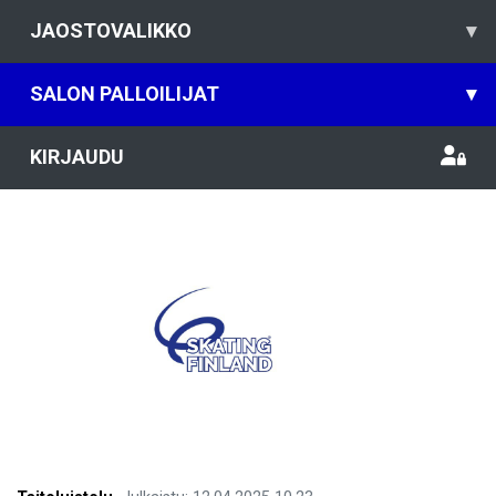
JAOSTOVALIKKO
▾
SALON PALLOILIJAT
▾
KIRJAUDU