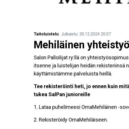
Taitoluistelu
Julkaistu
:
30.12.2024
20.07
Mehiläinen yhteisty
Salon Palloilijat ry:llä on yhteistyösopim
itsenne ja luistelijan heidän rekisteriinsä
käyttämistämme palveluista heillä.
Tee rekisteröinti heti, jo ennen kuin mit
tukea SalPan junioreille
1. Lataa puhelimeesi OmaMehiläinen -sov
2. Rekisteröidy OmaMehiläiseen.