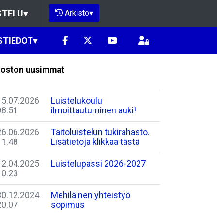
Arkisto
▾
STELU
▾
STIEDOT
▾
oston uusimmat
15.07.2026
Luistelukoulu
08.51
ilmoittautuminen auki!
26.06.2026
Taitoluistelun tukirahasto.
11.48
Lisätietoja klikkaa tästä
12.04.2025
Luistelupassi 2026-2027
10.23
30.12.2024
Mehiläinen yhteistyö
20.07
sopimus