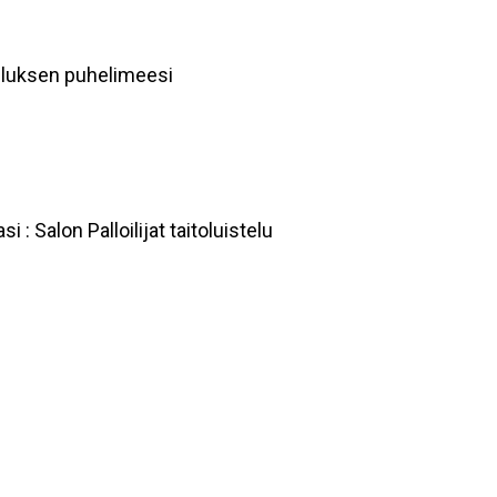
lluksen puhelimeesi
 : Salon Palloilijat taitoluistelu
”