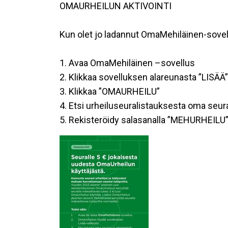
OMAURHEILUN AKTIVOINTI
Kun olet jo ladannut OmaMehiläinen-sove
1. Avaa OmaMehiläinen –sovellus
2. Klikkaa sovelluksen alareunasta ”LISÄÄ”
3. Klikkaa ”OMAURHEILU”
4. Etsi urheiluseuralistauksesta oma seurasi
5. Rekisteröidy salasanalla ”MEHURHEILU