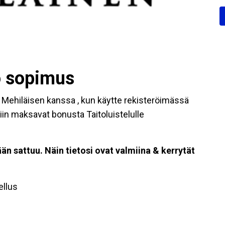
ö sopimus
us Mehiläisen kanssa , kun käytte rekisteröimässä
 niin maksavat bonusta Taitoluistelulle
ään sattuu. Näin tietosi ovat valmiina & kerrytät
ellus