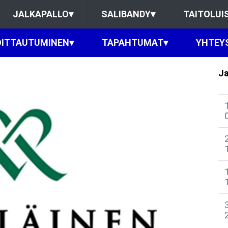
JALKAPALLO
▾
SALIBANDY
▾
TAITOLUI
OITTAUTUMINEN
▾
TAPAHTUMAT
▾
YHTEY
Ja