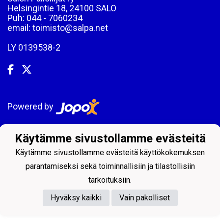
Helsingintie 18, 24100 SALO
Puh: 044 - 7060234
email: toimisto@salpa.net
LY 0139538-2
Powered by
Käytämme sivustollamme evästeitä
Käytämme sivustollamme evästeitä käyttökokemuksen
parantamiseksi sekä toiminnallisiin ja tilastollisiin
tarkoituksiin.
Hyväksy kaikki
Vain pakolliset